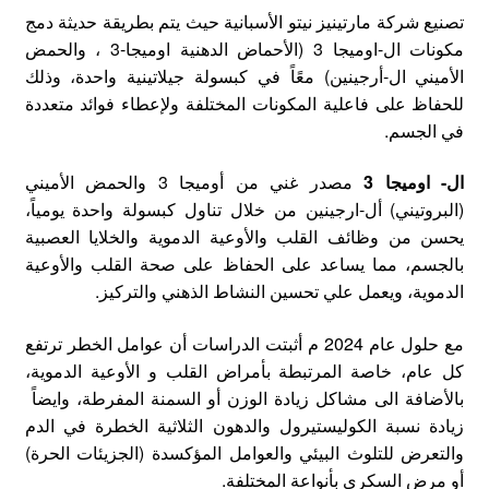
تصنيع شركة مارتينيز نيتو الأسبانية حيث يتم بطريقة حديثة دمج
مكونات ال-اوميجا 3 (الأحماض الدهنية اوميجا-3 ، والحمض
الأميني ال-أرجينين) معًاً في كبسولة جيلاتينية واحدة، وذلك
للحفاظ على فاعلية المكونات المختلفة ولإعطاء فوائد متعددة
في الجسم.
ال- اوميجا 3
مصدر غني من أوميجا 3 والحمض الأميني
(البروتيني) أل-ارجينين من خلال تناول كبسولة واحدة يومياً،
يحسن من وظائف القلب والأوعية الدموية والخلايا العصبية
بالجسم، مما يساعد على الحفاظ على صحة القلب والأوعية
الدموية، ويعمل علي تحسين النشاط الذهني والتركيز.
مع حلول عام 2024 م أثبتت الدراسات أن عوامل الخطر ترتفع
كل عام، خاصة المرتبطة بأمراض القلب و الأوعية الدموية،
بالأضافة الى مشاكل زيادة الوزن أو السمنة المفرطة، وايضاً
زيادة نسبة الكوليستيرول والدهون الثلاثية الخطرة في الدم
والتعرض للتلوث البيئي والعوامل المؤكسدة (الجزيئات الحرة)
أو مرض السكري بأنواعة المختلفة.