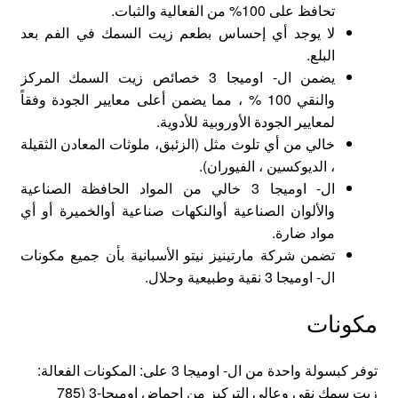
تحافظ على 100% من الفعالية والثبات.
لا يوجد أي إحساس بطعم زيت السمك في الفم بعد
البلع.
يضمن ال- اوميجا 3 خصائص زيت السمك المركز
والنقي 100 % ، مما يضمن أعلى معايير الجودة وفقاً
لمعايير الجودة الأوروبية للأدوية.
خالي من أي تلوث مثل (الزئبق، ملوثات المعادن الثقيلة
، الديوكسين ، الفيوران).
ال- اوميجا 3 خالي من المواد الحافظة الصناعية
والألوان الصناعية أوالنكهات صناعية أوالخميرة أو أي
مواد ضارة.
تضمن شركة مارتينيز نيتو الأسبانية بأن جميع مكونات
ال- اوميجا 3 نقية وطبيعية وحلال.
مكونات
توفر كبسولة واحدة من ال- اوميجا 3 على: المكونات الفعالة:
زيت سمك نقي وعالي التركيز من احماض اوميجا-3 (785