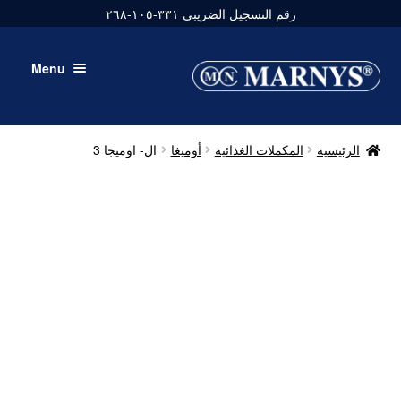
رقم التسجيل الضريبي ٣٣١-١٠٥-٢٦٨
Skip
Skip
Menu
to
to
navigation
content
نبذة عنا
الرئيسية
المكملات الغذائية
أوميغا
ال- اوميجا 3
منتجات
مدونة
اتصل بنا
حسابي