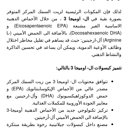
لذلك فإن المكونات الرئيسية لزيت السمك المركز المتوفر
بصورة نقية في
ال- اوميجا 3
، من خلال الأحماض الدهنية
الاساسية الغير مشبعة (Eicosapentaenoic EPA) و
(Docosahexaenoic DHA)، بالأضافة الى الحمض الأميني (L-
Arginine) أل-ارجينين: حيث قد يساهم في تقليل مخاطر اختلال
وظائف الأوعية الدموية، ويمكن أن يساعد في تحسين الذاكرة
والنشاط الذهني.
تتميز
كبسولات ال- اوميجا 3 بالتالي:
تتوافق محتويات ال- اوميجا 3 من زيت السمك المركز
مصدر عالي من الأحماض الإيكوسابنتانويك (EPA) و
حمض الدوكوزاهيكسيونوك (DHA) وأل-ارجينين مع
معايير الجودة الأوروبية للمكملات الغذائية.
تركيز تكنولوجي جديد من الأحماض الدهنية أوميجا-3
بالإضافة الى الحمض الأميني أل-أرجينين.
مصنع داخل كبسولات جيلاتينية رخوة بطريقة مبتكرة