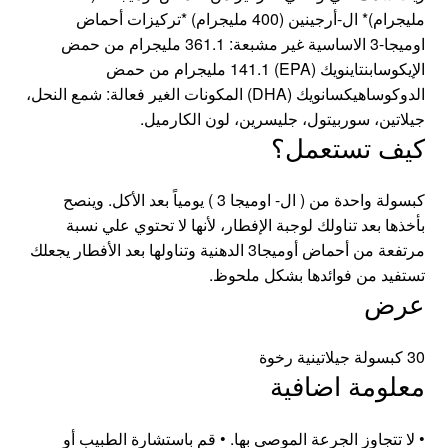
مليجرام)* ال-أرجينين (400 مليجرام) *تركيزات أحماض
اوميجا-3 الاساسية غير مشبعة: 361.1 مليجرام من حمض
الإيكوسابنتاينويك (EPA) 141.1 مليجرام من حمض
الدوكوساهيكسانويك (DHA) المكونات الغير فعالة: شمع النحل،
جيلاتين، سوربيتول، جليسرين، لون الكارميل.
كيف تستعمل؟
كبسولة واحدة من ( ال- اوميجا 3 ) يومياً بعد الأكل. وينصح
بأخذها بعد تناولك لوجبة الإفطار، لأنها لا تحتوي علي نسبة
مرتفعة من أحماض أوميجا3 الدهنية وتناولها بعد الأفطار يجعلك
تستفيد من فوائدها بشكل ملحوظ.
عرض
30 كبسولة جيلاتينية رخوة
معلومة اضافية
• لا تتجاوز الجرعة الموصى بها. • قم باستشارة الطبيب أو