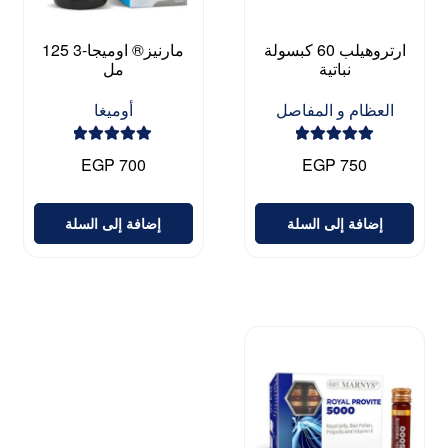
ارتروهيلب 60 كبسولة
مارنيز® اوميجا-3 125
نباتية
مل
العظام و المفاصل
أوميغا
تم التقييم
تم التقييم
EGP
700
EGP
750
5.00
من 5
5.00
من 5
إضافة إلى السلة
إضافة إلى السلة