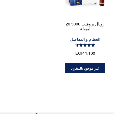
رويال بروفيت 5000 20
امبولة
العظام و المفاصل
تم التقييم
EGP
1,100
4.50
من 5
غير موجود بالمخزن