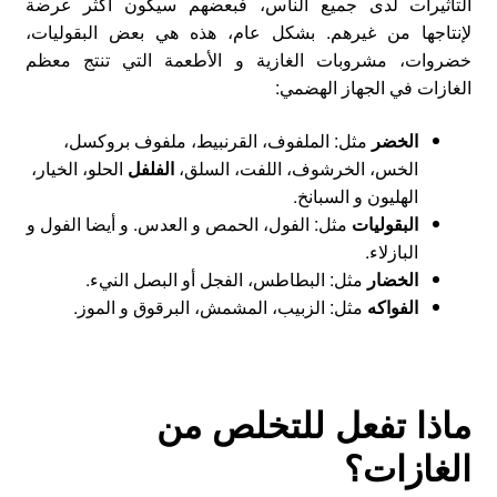
التأثيرات لدى جميع الناس، فبعضهم سيكون أكثر عرضة
لإنتاجها من غيرهم. بشكل عام، هذه هي بعض البقوليات،
خضروات، مشروبات الغازية و الأطعمة التي تنتج معظم
الغازات في الجهاز الهضمي:
الخضر
مثل: الملفوف، القرنبيط، ملفوف بروكسل،
الخس، الخرشوف، اللفت، السلق،
الفلفل
الحلو، الخيار،
الهليون و السبانخ.
البقوليات
مثل: الفول، الحمص و العدس. و أيضا الفول و
البازلاء.
الخضار
مثل: البطاطس، الفجل أو البصل النيء.
الفواكه
مثل: الزبيب، المشمش، البرقوق و الموز.
ماذا تفعل للتخلص من
الغازات؟