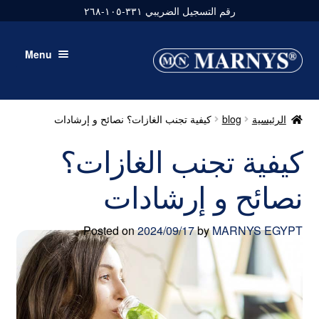
رقم التسجيل الضريبي ٣٣١-١٠٥-٢٦٨
Skip
Skip
Menu
to
to
navigation
content
نبذة عنا
الرئيسية
blog
كيفية تجنب الغازات؟ نصائح و إرشادات
منتجات
كيفية تجنب الغازات؟
مدونة
نصائح و إرشادات
اتصل بنا
Posted on
2024/09/17
by
MARNYS EGYPT
حسابي